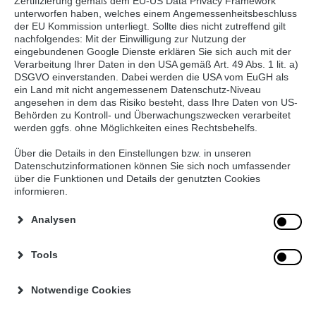
Zertifizierung gemäß dem EU-US Data Privacy Framework
unterworfen haben, welches einem Angemessenheitsbeschluss
der EU Kommission unterliegt. Sollte dies nicht zutreffend gilt
Zurück
nachfolgendes: Mit der Einwilligung zur Nutzung der
eingebundenen Google Dienste erklären Sie sich auch mit der
Verarbeitung Ihrer Daten in den USA gemäß Art. 49 Abs. 1 lit. a)
DSGVO einverstanden. Dabei werden die USA vom EuGH als
ein Land mit nicht angemessenem Datenschutz-Niveau
Sortiment
Großküchentechnik
angesehen in dem das Risiko besteht, dass Ihre Daten von US-
Behörden zu Kontroll- und Überwachungszwecken verarbeitet
werden ggfs. ohne Möglichkeiten eines Rechtsbehelfs.
Rekener Duroc
Über uns
Lionora
Unsere Leistungen
Über die Details in den Einstellungen bzw. in unseren
Saporetti
Referenzen
Datenschutzinformationen können Sie sich noch umfassender
über die Funktionen und Details der genutzten Cookies
Regionalität
informieren.
Softwarelösungen
Seminare
Analysen
Online-Shop BLF 4.0
Seminarleiter-innen
Tools
Mobil App
Kücheninformations-
Notwendige Cookies
System