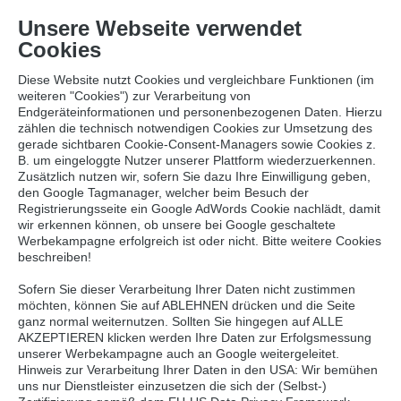
resource://Blf.Site/Private/Templates/Page/News.html
Unsere Webseite verwendet
Cookies
Diese Website nutzt Cookies und vergleichbare Funktionen (im
weiteren "Cookies") zur Verarbeitung von
Endgeräteinformationen und personenbezogenen Daten. Hierzu
Zurück
zählen die technisch notwendigen Cookies zur Umsetzung des
gerade sichtbaren Cookie-Consent-Managers sowie Cookies z.
B. um eingeloggte Nutzer unserer Plattform wiederzuerkennen.
Zusätzlich nutzen wir, sofern Sie dazu Ihre Einwilligung geben,
150 JAHRE DRK
den Google Tagmanager, welcher beim Besuch der
Registrierungsseite ein Google AdWords Cookie nachlädt, damit
News
wir erkennen können, ob unsere bei Google geschaltete
Werbekampagne erfolgreich ist oder nicht. Bitte weitere Cookies
28.06.2013
beschreiben!
Sofern Sie dieser Verarbeitung Ihrer Daten nicht zustimmen
möchten, können Sie auf ABLEHNEN drücken und die Seite
ganz normal weiternutzen. Sollten Sie hingegen auf ALLE
Reportage zum Engagment der BLF Gruppe
AKZEPTIEREN klicken werden Ihre Daten zur Erfolgsmessung
unserer Werbekampagne auch an Google weitergeleitet.
Hinweis zur Verarbeitung Ihrer Daten in den USA: Wir bemühen
uns nur Dienstleister einzusetzen die sich der (Selbst-)