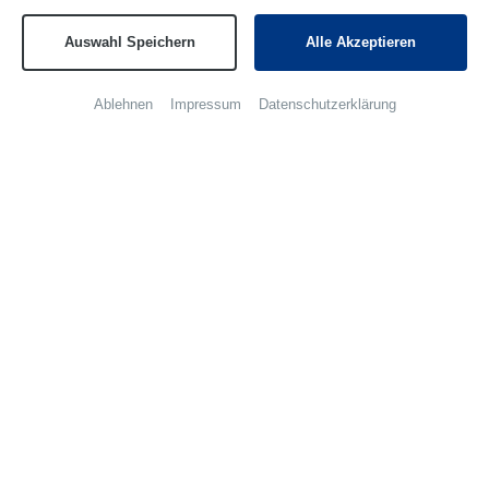
O 85/98 (LG) Hamburg
Auswahl Speichern
Alle Akzeptieren
Wir haben auf unseren Seiten Links zu Seiten im Internet
gelegt, deren Inhalt und Aktualisierung nicht unserem
Ablehnen
Impressum
Datenschutzerklärung
Einflussbereich unterliegen.
Für diese Links gilt: Die BLF Holding GmbH & Co. KG hat
keinen Einfluss auf Gestaltung und Inhalte fremder
Internetseiten.
Sie distanziert sich daher von allen fremden Inhalten,
auch wenn von Seiten der BLF Holding GmbH & Co. KG
auf diese externen Seiten ein Link gesetzt wurde.
AGB