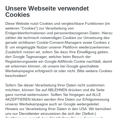
Unsere Webseite verwendet
Cookies
IMPRESSUM
Diese Website nutzt Cookies und vergleichbare Funktionen (im
BLF Holding GmbH & Co. KG
weiteren "Cookies") zur Verarbeitung von
Milchstr. 15
Endgeräteinformationen und personenbezogenen Daten. Hierzu
zählen die technisch notwendigen Cookies zur Umsetzung des
D 42553 Velbert
gerade sichtbaren Cookie-Consent-Managers sowie Cookies z.
B. um eingeloggte Nutzer unserer Plattform wiederzuerkennen.
Telefon:
+49 2053 – 98 05 – 0
Zusätzlich nutzen wir, sofern Sie dazu Ihre Einwilligung geben,
Telefax:
+49 2053 – 98 05 – 96
den Google Tagmanager, welcher beim Besuch der
Registrierungsseite ein Google AdWords Cookie nachlädt, damit
wir erkennen können, ob unsere bei Google geschaltete
E-Mail:
info@blf-gruppe.de
Werbekampagne erfolgreich ist oder nicht. Bitte weitere Cookies
beschreiben!
Ust.-Id. Nr.:
DE318148753
Sofern Sie dieser Verarbeitung Ihrer Daten nicht zustimmen
Handelsregister:
Wuppertal HRA 24711
möchten, können Sie auf ABLEHNEN drücken und die Seite
ganz normal weiternutzen. Sollten Sie hingegen auf ALLE
Geschäftsführung:
AKZEPTIEREN klicken werden Ihre Daten zur Erfolgsmessung
unserer Werbekampagne auch an Google weitergeleitet.
Hinweis zur Verarbeitung Ihrer Daten in den USA: Wir bemühen
Volker Bleckmann, Désirée Bleckmann, Christian
uns nur Dienstleister einzusetzen die sich der (Selbst-)
Bögeholz