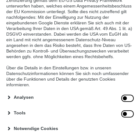
Zertifizierung gemäß dem EU-US Data Privacy Framework
unterworfen haben, welches einem Angemessenheitsbeschluss
Rechtlicher Hinweis
der EU Kommission unterliegt. Sollte dies nicht zutreffend gilt
nachfolgendes: Mit der Einwilligung zur Nutzung der
eingebundenen Google Dienste erklären Sie sich auch mit der
a) Seiteninhalt
Verarbeitung Ihrer Daten in den USA gemäß Art. 49 Abs. 1 lit. a)
DSGVO einverstanden. Dabei werden die USA vom EuGH als
Dieser Internetauftritt wird Ihnen von der BLF Holding
ein Land mit nicht angemessenem Datenschutz-Niveau
GmbH & Co. KG bereitgestellt.
angesehen in dem das Risiko besteht, dass Ihre Daten von US-
Behörden zu Kontroll- und Überwachungszwecken verarbeitet
Die Informationen, die über diesen Internetauftritt
werden ggfs. ohne Möglichkeiten eines Rechtsbehelfs.
erhältlich sind, wurden mit größter Sorgfalt
zusammengestellt.
Über die Details in den Einstellungen bzw. in unseren
Datenschutzinformationen können Sie sich noch umfassender
über die Funktionen und Details der genutzten Cookies
Eine Garantie für die Vollständigkeit oder Richtigkeit
informieren.
dieser Informationen können wir jedoch nicht
übernehmen.
Analysen
Die BLF Holding GmbH & Co. KG übernimmt keine
Tools
Haftung für eventuelle Fehler in den Inhalten dieses
Internetauftritts.
Notwendige Cookies
b) Haftung externe Links laut Urteil vom 12.05.1998 – 312