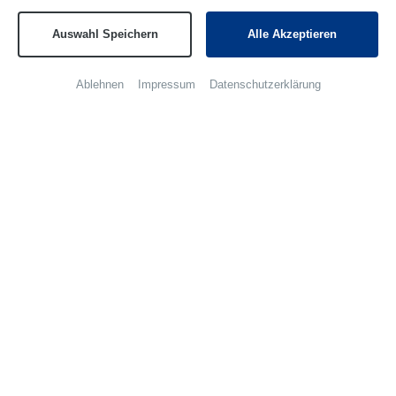
Bei der Aufzucht wird alles selbst in die Hand
genommen: Futterrezepturen, Auswahl der Eber und
Auswahl Speichern
Alle Akzeptieren
vieles mehr.
Ablehnen
Impressum
Datenschutzerklärung