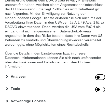
Zertifizierung gemäß dem EU-US Data Privacy Framework
unterworfen haben, welches einem Angemessenheitsbeschluss
der EU Kommission unterliegt. Sollte dies nicht zutreffend gilt
nachfolgendes: Mit der Einwilligung zur Nutzung der
eingebundenen Google Dienste erklären Sie sich auch mit der
Verarbeitung Ihrer Daten in den USA gemäß Art. 49 Abs. 1 lit. a)
DSGVO einverstanden. Dabei werden die USA vom EuGH als
ein Land mit nicht angemessenem Datenschutz-Niveau
angesehen in dem das Risiko besteht, dass Ihre Daten von US-
Behörden zu Kontroll- und Überwachungszwecken verarbeitet
werden ggfs. ohne Möglichkeiten eines Rechtsbehelfs.
Über die Details in den Einstellungen bzw. in unseren
Von Generation zu Generation gibt die Familie Sicking
Datenschutzinformationen können Sie sich noch umfassender
über die Funktionen und Details der genutzten Cookies
die Tradition und Leidenschaft für ihre Arbeit
informieren.
kontinuierlich weiter. Die Arbeit mit den Tieren und auf
dem Acker wurde jedem Familienmitglied schon in die
Analysen
Wiege gelegt. Auf dem Hof greift alles ineinander:
Roggen, Gerste, Weizen und Mais wachsen auf den
Tools
eigenen Feldern und dienen als Futtermittel für die
Schweine.
Notwendige Cookies