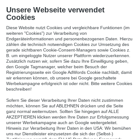
Unsere Webseite verwendet
Cookies
Diese Website nutzt Cookies und vergleichbare Funktionen (im
weiteren "Cookies") zur Verarbeitung von
Endgeräteinformationen und personenbezogenen Daten. Hierzu
zählen die technisch notwendigen Cookies zur Umsetzung des
gerade sichtbaren Cookie-Consent-Managers sowie Cookies z.
MÜNSTERLÄNDER.
B. um eingeloggte Nutzer unserer Plattform wiederzuerkennen.
REKENER. DUROC.
Zusätzlich nutzen wir, sofern Sie dazu Ihre Einwilligung geben,
den Google Tagmanager, welcher beim Besuch der
Premium Schweinefleisch
Registrierungsseite ein Google AdWords Cookie nachlädt, damit
wir erkennen können, ob unsere bei Google geschaltete
Werbekampagne erfolgreich ist oder nicht. Bitte weitere Cookies
beschreiben!
Sofern Sie dieser Verarbeitung Ihrer Daten nicht zustimmen
möchten, können Sie auf ABLEHNEN drücken und die Seite
Der familiengeführte Bauernhof
ganz normal weiternutzen. Sollten Sie hingegen auf ALLE
im schönen Münsterland
AKZEPTIEREN klicken werden Ihre Daten zur Erfolgsmessung
unserer Werbekampagne auch an Google weitergeleitet.
Hinweis zur Verarbeitung Ihrer Daten in den USA: Wir bemühen
uns nur Dienstleister einzusetzen die sich der (Selbst-)