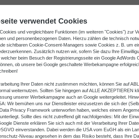
02053 98050
Kont
seite verwendet Cookies
SORTIMENT
GROSSKÜCHENTECHNIK
S
Cookies und vergleichbare Funktionen (im weiteren "Cookies") zur V
nen und personenbezogenen Daten. Hierzu zählen die technisch not
e sichtbaren Cookie-Consent-Managers sowie Cookies z. B. um ei
ederzuerkennen. Zusätzlich nutzen wir, sofern Sie dazu Ihre Einwilli
welcher beim Besuch der Registrierungsseite ein Google AdWords C
önnen, ob unsere bei Google geschaltete Werbekampagne erfolgreich i
chreiben!
erarbeitung Ihrer Daten nicht zustimmen möchten, können Sie auf 
NS NEUE JAHR!
normal weiternutzen. Sollten Sie hingegen auf ALLE AKZEPTIEREN kl
ssung unserer Werbekampagne auch an Google weitergeleitet. Hinwe
SA: Wir bemühen uns nur Dienstleister einzusetzen die sich der (Selbst
ta Privacy Framework unterworfen haben, welches einem Angeme
erliegt. Sollte dies nicht zutreffend gilt nachfolgendes: Mit der Einw
oogle Dienste erklären Sie sich auch mit der Verarbeitung Ihrer Da
a) DSGVO einverstanden. Dabei werden die USA vom EuGH als ein Lan
schutz-Niveau angesehen in dem das Risiko besteht, dass Ihre Da