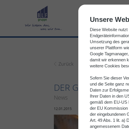
resource://Blf.Site/Private/Templates/Page/News.html
Unsere Web
Diese Website nutzt 
Endgeräteinformatio
Umsetzung des gerad
unserer Plattform wi
Google Tagmanager, 
damit wir erkennen k
Zurück
weitere Cookies bes
Sofern Sie dieser V
DER GUTE START I
und die Seite ganz 
Daten zur Erfolgsme
News
Ihrer Daten in den U
gemäß dem EU-US Da
der EU Kommission unt
12.01.2015
der eingebundenen G
Art. 49 Abs. 1 lit. 
angemessenem Daten