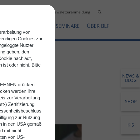
akt
Intern
Mediathek
Newsletteranmeldung
OFTWARELÖSUNGEN
SEMINARE
ÜBER BLF
erarbeitung von
wendigen Cookies zur
ngeloggte Nutzer
gung geben, den
ookie nachlädt,
st oder nicht. Bitte
NEWS &
BLOG
ABLEHNEN drücken
icken werden Ihre
is zur Verarbeitung
SHOP
-) Zertifizierung
ssenheitsbeschluss
illigung zur Nutzung
ten in den USA gemäß
KIS
d mit nicht
ten von US-