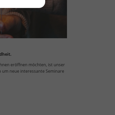
dheit.
 Ihnen eröffnen möchten, ist unser
h um neue interessante Seminare