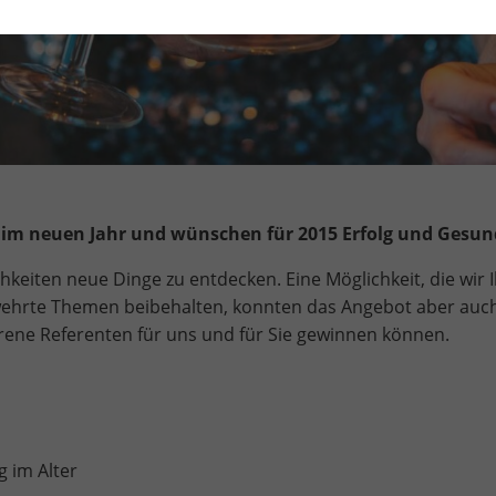
 im neuen Jahr und wünschen für 2015 Erfolg und Gesun
hkeiten neue Dinge zu entdecken. Eine Möglichkeit, die wir
ehrte Themen beibehalten, konnten das Angebot aber auc
hrene Referenten für uns und für Sie gewinnen können.
g im Alter