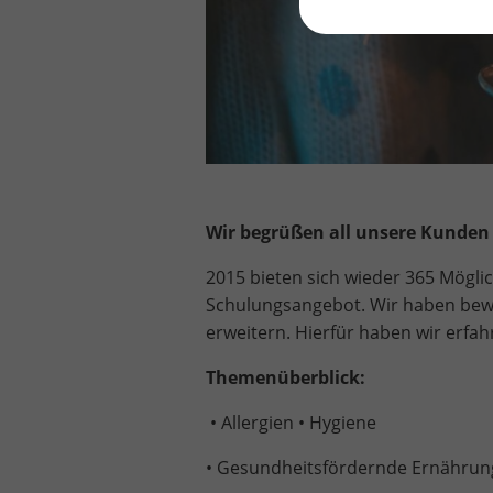
Wir begrüßen all unsere Kunden
2015 bieten sich wieder 365 Möglic
Schulungsangebot. Wir haben bew
erweitern. Hierfür haben wir erfa
Themenüberblick:
• Allergien • Hygiene
• Gesundheitsfördernde Ernährun