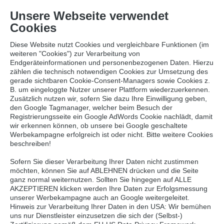
Node /sites/site/node-5804bdd2e3e6c/node-
Unsere Webseite verwendet
ui1vymkw99ek4@live[Blf.Site:BlogNews]
Cookies
Diese Website nutzt Cookies und vergleichbare Funktionen (im
weiteren "Cookies") zur Verarbeitung von
Endgeräteinformationen und personenbezogenen Daten. Hierzu
zählen die technisch notwendigen Cookies zur Umsetzung des
gerade sichtbaren Cookie-Consent-Managers sowie Cookies z.
Zurück
B. um eingeloggte Nutzer unserer Plattform wiederzuerkennen.
Zusätzlich nutzen wir, sofern Sie dazu Ihre Einwilligung geben,
den Google Tagmanager, welcher beim Besuch der
Registrierungsseite ein Google AdWords Cookie nachlädt, damit
ENERGY SHOTS UND ENERGY DRINKS
wir erkennen können, ob unsere bei Google geschaltete
Volle(r) Power
Werbekampagne erfolgreich ist oder nicht. Bitte weitere Cookies
beschreiben!
13.06.2024
Sofern Sie dieser Verarbeitung Ihrer Daten nicht zustimmen
möchten, können Sie auf ABLEHNEN drücken und die Seite
ganz normal weiternutzen. Sollten Sie hingegen auf ALLE
AKZEPTIEREN klicken werden Ihre Daten zur Erfolgsmessung
unserer Werbekampagne auch an Google weitergeleitet.
Hinweis zur Verarbeitung Ihrer Daten in den USA: Wir bemühen
uns nur Dienstleister einzusetzen die sich der (Selbst-)