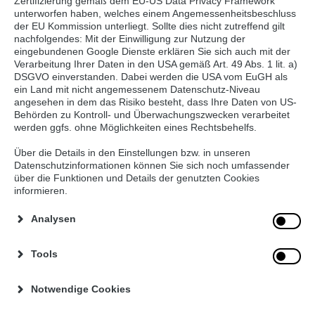
Zertifizierung gemäß dem EU-US Data Privacy Framework
unterworfen haben, welches einem Angemessenheitsbeschluss
der EU Kommission unterliegt. Sollte dies nicht zutreffend gilt
nachfolgendes: Mit der Einwilligung zur Nutzung der
eingebundenen Google Dienste erklären Sie sich auch mit der
Verarbeitung Ihrer Daten in den USA gemäß Art. 49 Abs. 1 lit. a)
DSGVO einverstanden. Dabei werden die USA vom EuGH als
ein Land mit nicht angemessenem Datenschutz-Niveau
angesehen in dem das Risiko besteht, dass Ihre Daten von US-
Behörden zu Kontroll- und Überwachungszwecken verarbeitet
werden ggfs. ohne Möglichkeiten eines Rechtsbehelfs.
Über die Details in den Einstellungen bzw. in unseren
Datenschutzinformationen können Sie sich noch umfassender
über die Funktionen und Details der genutzten Cookies
Energy Shots sind stark koffeinhaltige Getränke in
informieren.
kleinen Portionsfläschchen von 25-90 ml, die als
Nahrungsergänzungsmittel vermarktet werden. Im
Analysen
Vergleich zu Energydrinks und anderen koffeinhaltigen
Lebensmitteln weisen Energy Shots pro Liter deutlich
Tools
höhere Koffeinmengen auf. So können handelsübliche
Energy Shots bis zu 330 mg Koffein auf 100ml
Notwendige Cookies
beinhalten. Energy Drinks dagegen enthalten 32 mg