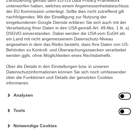
Zertifizierung gemäß dem EU-US Data Privacy Framework
unterworfen haben, welches einem Angemessenheitsbeschluss
der EU Kommission unterliegt. Sollte dies nicht zutreffend gilt
nachfolgendes: Mit der Einwilligung zur Nutzung der
eingebundenen Google Dienste erklären Sie sich auch mit der
Verarbeitung Ihrer Daten in den USA gemäß Art. 49 Abs. 1 lit. a)
DSGVO einverstanden. Dabei werden die USA vom EuGH als
ein Land mit nicht angemessenem Datenschutz-Niveau
angesehen in dem das Risiko besteht, dass Ihre Daten von US-
Behörden zu Kontroll- und Überwachungszwecken verarbeitet
werden ggfs. ohne Möglichkeiten eines Rechtsbehelfs.
Über die Details in den Einstellungen bzw. in unseren
Datenschutzinformationen können Sie sich noch umfassender
über die Funktionen und Details der genutzten Cookies
Wie sich Lebensmittel positiv auf unseren Schlaf
informieren.
auswirken können
Analysen
Dass Schlaf das Essverhalten beeinflusst, ist den
meisten bekannt - jedoch können bestimmte
Tools
Lebensmittel auch das Schlafverhalten positiv
beeinflussen. Sehr zuckerhaltige oder scharfe
Notwendige Cookies
Lebensmittel sind eher aufputschend – das ist vielen