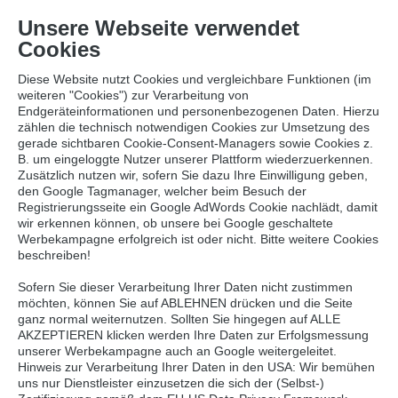
Node /sites/site/node-5804bdd2e3e6c/node-
Unsere Webseite verwendet
aeqqh306zbnob@live[Blf.Site:BlogNews]
Cookies
Diese Website nutzt Cookies und vergleichbare Funktionen (im
weiteren "Cookies") zur Verarbeitung von
Endgeräteinformationen und personenbezogenen Daten. Hierzu
zählen die technisch notwendigen Cookies zur Umsetzung des
gerade sichtbaren Cookie-Consent-Managers sowie Cookies z.
Zurück
B. um eingeloggte Nutzer unserer Plattform wiederzuerkennen.
Zusätzlich nutzen wir, sofern Sie dazu Ihre Einwilligung geben,
den Google Tagmanager, welcher beim Besuch der
Registrierungsseite ein Google AdWords Cookie nachlädt, damit
GUTE LEBENSMITTEL FÜR GESUNDEN SCHLAF
wir erkennen können, ob unsere bei Google geschaltete
NEWS
Werbekampagne erfolgreich ist oder nicht. Bitte weitere Cookies
beschreiben!
14.07.2022
Sofern Sie dieser Verarbeitung Ihrer Daten nicht zustimmen
möchten, können Sie auf ABLEHNEN drücken und die Seite
ganz normal weiternutzen. Sollten Sie hingegen auf ALLE
AKZEPTIEREN klicken werden Ihre Daten zur Erfolgsmessung
unserer Werbekampagne auch an Google weitergeleitet.
Hinweis zur Verarbeitung Ihrer Daten in den USA: Wir bemühen
uns nur Dienstleister einzusetzen die sich der (Selbst-)