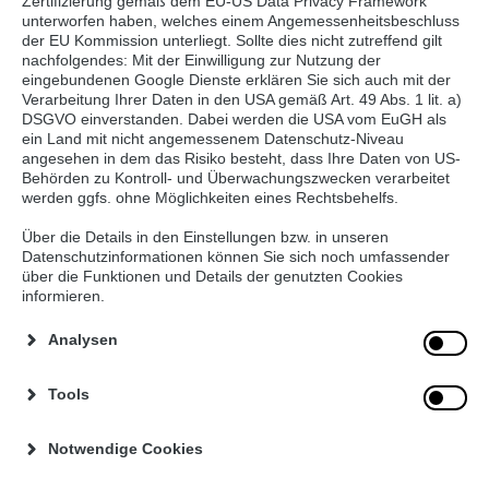
Zertifizierung gemäß dem EU-US Data Privacy Framework
unterworfen haben, welches einem Angemessenheitsbeschluss
der EU Kommission unterliegt. Sollte dies nicht zutreffend gilt
nachfolgendes: Mit der Einwilligung zur Nutzung der
eingebundenen Google Dienste erklären Sie sich auch mit der
Verarbeitung Ihrer Daten in den USA gemäß Art. 49 Abs. 1 lit. a)
DSGVO einverstanden. Dabei werden die USA vom EuGH als
ein Land mit nicht angemessenem Datenschutz-Niveau
angesehen in dem das Risiko besteht, dass Ihre Daten von US-
Behörden zu Kontroll- und Überwachungszwecken verarbeitet
werden ggfs. ohne Möglichkeiten eines Rechtsbehelfs.
Über die Details in den Einstellungen bzw. in unseren
Datenschutzinformationen können Sie sich noch umfassender
Auf Grund der in der Presse kursierenden Meldung
über die Funktionen und Details der genutzten Cookies
informieren.
des Befalls von Discounter-Putenfleisch mit MRSA,
informieren wir Sie über Hintergründe.
Analysen
Staphylococcus aureus:
Staphylococcus aureus ist ein
Bakterium aus unbeweglichen kugelförmigen Kokken.
Tools
Diese Kokken bilden unregelmäßig-traubenförmig
Haufen, sind grampositiv und aerob. Sie gehören zur
Notwendige Cookies
Hautflora von ca. 30% der Menschen und schaden