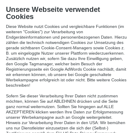
resource://Blf.Site/Private/Templates/Page/News.html
Unsere Webseite verwendet
Cookies
Diese Website nutzt Cookies und vergleichbare Funktionen (im
weiteren "Cookies") zur Verarbeitung von
Endgeräteinformationen und personenbezogenen Daten. Hierzu
Zurück
zählen die technisch notwendigen Cookies zur Umsetzung des
gerade sichtbaren Cookie-Consent-Managers sowie Cookies z.
B. um eingeloggte Nutzer unserer Plattform wiederzuerkennen.
Zusätzlich nutzen wir, sofern Sie dazu Ihre Einwilligung geben,
STELLUNGNAHME ZU MRSA IN PUTENFLEISCH
den Google Tagmanager, welcher beim Besuch der
Registrierungsseite ein Google AdWords Cookie nachlädt, damit
News
wir erkennen können, ob unsere bei Google geschaltete
Werbekampagne erfolgreich ist oder nicht. Bitte weitere Cookies
16.01.2015
beschreiben!
Sofern Sie dieser Verarbeitung Ihrer Daten nicht zustimmen
möchten, können Sie auf ABLEHNEN drücken und die Seite
ganz normal weiternutzen. Sollten Sie hingegen auf ALLE
AKZEPTIEREN klicken werden Ihre Daten zur Erfolgsmessung
unserer Werbekampagne auch an Google weitergeleitet.
Hinweis zur Verarbeitung Ihrer Daten in den USA: Wir bemühen
uns nur Dienstleister einzusetzen die sich der (Selbst-)