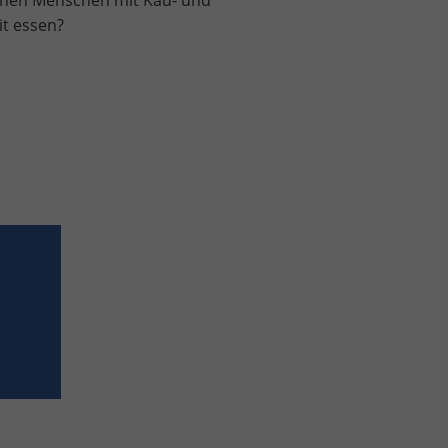
nnen Menschen mit Kau- und
it essen?