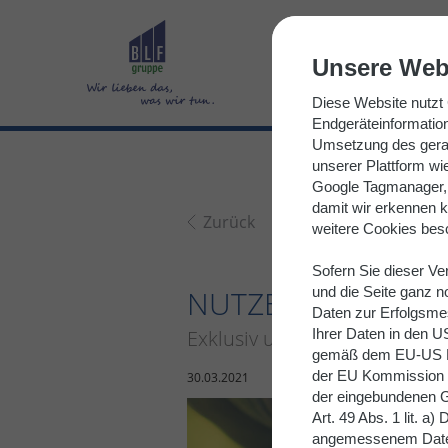
resource://Blf.Site/Private/Templates/Page/News.html
Unsere Web
Diese Website nutzt 
Endgeräteinformatio
Umsetzung des gerad
unserer Plattform wi
Google Tagmanager, 
damit wir erkennen k
Zurück
weitere Cookies bes
Sofern Sie dieser V
NUTZEN SIE JETZT
und die Seite ganz 
Daten zur Erfolgsme
Exklusiv und kostenfrei für
Ihrer Daten in den U
gemäß dem EU-US Da
der EU Kommission unt
30.03.2021
der eingebundenen G
Art. 49 Abs. 1 lit. 
angemessenem Daten