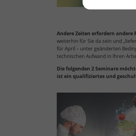
Andere Zeiten erfordern andere
weiterhin für Sie da sein und „lie
für April – unter geänderten Bedin
technischen Aufwand in Ihren Arbei
Die folgenden 2 Seminare möchte
ist ein qualifiziertes und geschu