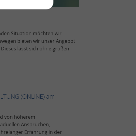
nden Situation möchten wir
eswegen bieten wir unser Angebot
 Dieses lässt sich ohne großen
LTUNG (ONLINE) am
und von höherem
iduellen Ansprüchen,
ahrelanger Erfahrung in der