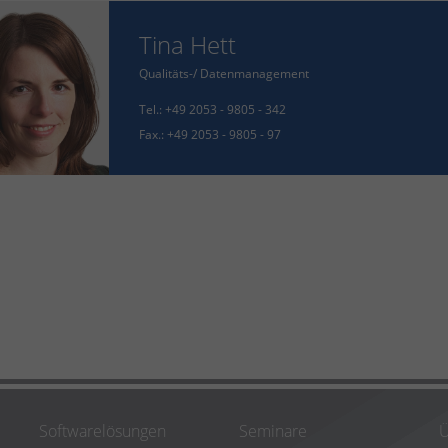
Tina Hett
Qualitäts-/ Datenmanagement
Tel.:
+49 2053 - 9805 - 342
Fax.:
+49 2053 - 9805 - 97
Softwarelösungen
Seminare
Ü