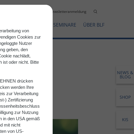
akt
Intern
Mediathek
Newsletteranmeldung
OFTWARELÖSUNGEN
SEMINARE
ÜBER BLF
erarbeitung von
wendigen Cookies zur
ngeloggte Nutzer
gung geben, den
ookie nachlädt,
st oder nicht. Bitte
NEWS &
BLOG
ABLEHNEN drücken
icken werden Ihre
is zur Verarbeitung
SHOP
-) Zertifizierung
ssenheitsbeschluss
illigung zur Nutzung
ten in den USA gemäß
KIS
d mit nicht
ten von US-