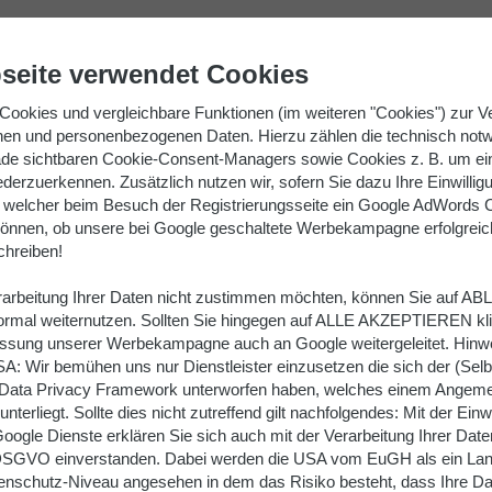
02053 98050
Kont
seite verwendet Cookies
SORTIMENT
GROSSKÜCHENTECHNIK
S
Cookies und vergleichbare Funktionen (im weiteren "Cookies") zur V
nen und personenbezogenen Daten. Hierzu zählen die technisch not
e sichtbaren Cookie-Consent-Managers sowie Cookies z. B. um ei
ederzuerkennen. Zusätzlich nutzen wir, sofern Sie dazu Ihre Einwilli
welcher beim Besuch der Registrierungsseite ein Google AdWords C
önnen, ob unsere bei Google geschaltete Werbekampagne erfolgreich i
chreiben!
erarbeitung Ihrer Daten nicht zustimmen möchten, können Sie auf 
 IHRE CHANCE FÜR EIN SEMINAR
normal weiternutzen. Sollten Sie hingegen auf ALLE AKZEPTIEREN kl
ssung unserer Werbekampagne auch an Google weitergeleitet. Hinwe
 unsere Kunden
SA: Wir bemühen uns nur Dienstleister einzusetzen die sich der (Selbst
ta Privacy Framework unterworfen haben, welches einem Angeme
erliegt. Sollte dies nicht zutreffend gilt nachfolgendes: Mit der Einw
oogle Dienste erklären Sie sich auch mit der Verarbeitung Ihrer Da
a) DSGVO einverstanden. Dabei werden die USA vom EuGH als ein Lan
schutz-Niveau angesehen in dem das Risiko besteht, dass Ihre Da