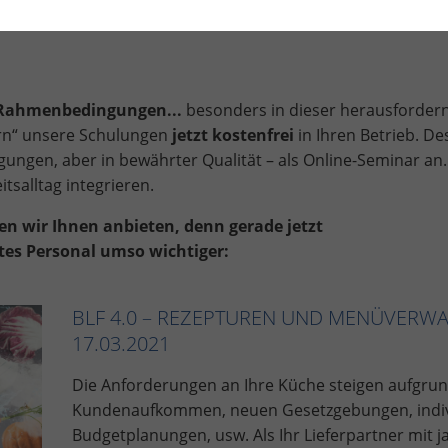
 Rahmenbedingungen...
besonders in dieser herausforder
fern“ unsere Schulungen
jetzt kostenfrei
in Ihren Betrieb. D
gungen, aber in bewährter Qualität – als Online-Seminar an.
tsalltag integrieren.
n wir Ihnen anbieten, denn gerade jetzt
ltes Personal umso wichtiger:
BLF 4.0 – REZEPTUREN UND MENÜVERWA
17.03.2021
Die Anforderungen an Ihre Küche steigen aufgr
Kundenaufkommen, neuen Gesetzgebungen, indiv
Budgetplanungen, usw. Als Ihr Lieferpartner mit j