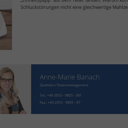
„Einheitspapp“ auf dem Teller landen. Warum kö
Schluckstörungen nicht eine gleichwertige Mahlze
Anne-Marie Banach
Qualitäts-/ Datenmanagement
Tel.:
+49 2053 - 9805 - 381
Fax.:
+49 2053 - 9805 - 97